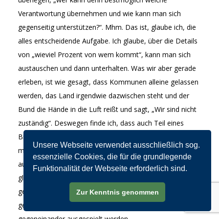
Verantwortung übernehmen und wie kann man sich
gegenseitig unterstützen?“. Mhm. Das ist, glaube ich, die
alles entscheidende Aufgabe. Ich glaube, über die Details
von „wieviel Prozent von wem kommt“, kann man sich
austauschen und dann unterhalten. Was wir aber gerade
erleben, ist wie gesagt, dass Kommunen alleine gelassen
werden, das Land irgendwie dazwischen steht und der
Bund die Hände in die Luft reißt und sagt, „Wir sind nicht
zuständig“. Deswegen finde ich, dass auch Teil eines
Bildungsgipfels, beispielsweise der Impuls dafür sein
Unsere Webseite verwendet ausschließlich sog.
muss, die Finanzen neu zu organisieren und neu
essenzielle Cookies, die für die grundlegende
auszurichten. Und wie das konkret aussehen muss, ich
Funktionalität der Webseite erforderlich sind.
glaube, das muss man mit den Ebenen dann auch
gemeinsam verhandeln. Aber Fakt ist, so wie es jetzt
Zur Kenntnis genommen
gerade ist, darf es nicht weitergehen, weil so alles nur
gegeneinander ausgespielt werden.