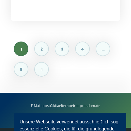
Seitennummerierung
1
2
3
4
…
der
Beiträge
8
E-Mail: post@kitaelternbeirat-potsdam.de
facebook-Messenger:
kitaelternbeirat.pdm
Unsere Webseite verwendet ausschließlich sog.
essenzielle Cookies, die für die grundlegende