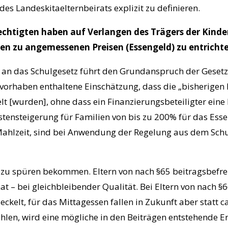
 des Landeskitaelternbeirats explizit zu definieren.
echtigten haben auf Verlangen des Trägers der Kinde
en zu angemessenen Preisen (Essengeld) zu entrichte
 an das Schulgesetz führt den Grundanspruch der Geset
rhaben enthaltene Einschätzung, dass die „bisherigen 
lt [wurden], ohne dass ein Finanzierungsbeteiligter eine 
tensteigerung für Familien von bis zu 200% für das Essen
o Mahlzeit, sind bei Anwendung der Regelung aus dem Schul
zu spüren bekommen. Eltern von nach §65 beitragsbefrei
nat – bei gleichbleibender Qualität. Bei Eltern von nach 
eckelt, für das Mittagessen fallen in Zukunft aber statt c
zahlen, wird eine mögliche in den Beiträgen entstehende 