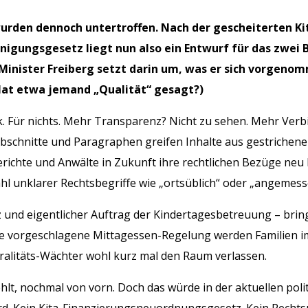
wurden dennoch untertroffen. Nach der gescheiterten K
nigungsgesetz liegt nun also ein Entwurf für das zwei 
inister Freiberg setzt darin um, was er sich vorgenomm
Hat etwa jemand „Qualität“ gesagt?)
 Für nichts. Mehr Transparenz? Nicht zu sehen. Mehr Verbin
 Abschnitte und Paragraphen greifen Inhalte aus gestriche
Gerichte und Anwälte in Zukunft ihre rechtlichen Bezüge n
l unklarer Rechtsbegriffe wie „ortsüblich“ oder „angemessen
z und eigentlicher Auftrag der Kindertagesbetreuung – bring
die vorgeschlagene Mittagessen-Regelung werden Familien im
tralitäts-Wächter wohl kurz mal den Raum verlassen.
hlt, nochmal von vorn. Doch das würde in der aktuellen pol