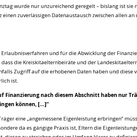
tag wurde nur unzureichend geregelt – bislang ist sie nu
tz einen zuverlässigen Datenaustausch zwischen allen an 
 Erlaubnisverfahren und für die Abwicklung der Finanzier
, dass die Kreiskitaelternbeiräte und der Landeskitaeltern
nfalls Zugriff auf die erhobenen Daten haben und diese ve
ich ist.
auf Finanzierung nach diesem Abschnitt haben nur Tr
ingen können, […]“
Träger eine „angemessene Eigenleistung erbringen” müssen,
ondere da es gängige Praxis ist, Eltern die Eigenleistunge
, diesen zu streichen oder im Umfang klarer zu definiere