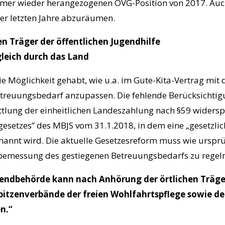
mer wieder herangezogenen OVG-Position von 2017. Auch
der letzten Jahre abzuräumen.
n Träger der öffentlichen Jugendhilfe
gleich durch das Land
die Möglichkeit gehabt, wie u.a. im Gute-Kita-Vertrag m
reuungsbedarf anzupassen. Die fehlende Berücksichtig
ittlung der einheitlichen Landeszahlung nach §59 widers
gesetzes” des MBJS vom 31.1.2018, in dem eine „gesetzli
annt wird. Die aktuelle Gesetzesreform muss wie ursprü
lbemessung des gestiegenen Betreuungsbedarfs zu regeln
gendbehörde kann nach Anhörung der örtlichen Träger
itzenverbände der freien Wohlfahrtspflege sowie de
n.“