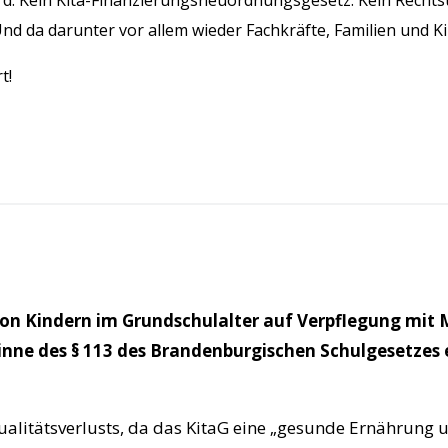
wird. Kein Kita-Finanzierungsneuordnungsgesetz. Kein Rech
Und da darunter vor allem wieder Fachkräfte, Familien und Ki
t!
 von Kindern im Grundschulalter auf Verpflegung mit
nne des § 113 des Brandenburgischen Schulgesetzes er
Qualitätsverlusts, da das KitaG eine „gesunde Ernährung 