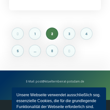
Seitennummerierung
1
2
3
4
der
Beiträge
5
…
8
E-Mail: post@kitaelternbeirat-potsdam.de
facebook-Messenger:
kitaelternbeirat.pdm
Unsere Webseite verwendet ausschließlich sog.
essenzielle Cookies, die für die grundlegende
Funktionalität der Webseite erforderlich sind.